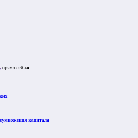
ь
прямо сейчас.
ких
реумножения капитала