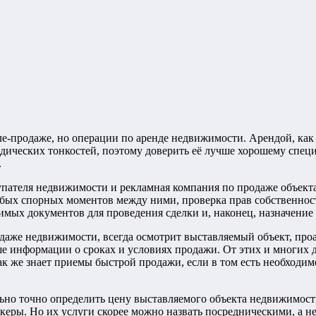
пле-продаже, но операции по аренде недвижимости. Арендой, как
дических тонкостей, поэтому
доверить её лучше хорошему спец
.
купателя недвижимости и рекламная компания по продаже объект
бых спорных моментов между ними, проверка прав собственност
мых документов для проведения сделки и, наконец, назначение 
одаже недвижимости, всегда осмотрит выставляемый объект, пр
 информации о сроках и условиях продажи. От этих и многих д
к же знает приемы быстрой продажи, если в том есть необходимо
льно точно определить цену выставляемого объекта недвижимос
керы. Но их услуги скорее можно назвать посредническими, а не