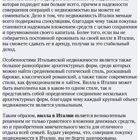
которая подходит вам больше всего, причем в надежности
совершения операций с недвижимостью вы можете не
сомневаться. Дело в том, что недвижимость Италии меньше
всего подвержена спекуляциям, благодаря чему такая покупка
становится надежным вложением средств с целью сохранения
и преумножения своего капитала. Более того, если вы не
собираетесь постоянной проживать на своей вилле в Италии,
вы сможете сдавать ее в аренду, получая за это стабильный
доход.
Особенностями Итальянской недвижимости является также
большое разнообразие архитектурных форм, среди которых
можно найти средневековый готический стиль, роскошный
барокко, классический романский, а также такие современные
стили, как функционализм и хайтек. Вилла в Италии может
быть выполнена как в каком-то одном стиле, так и
представлять собой определенное соединение нескольких
архитектурных форм, благодаря чему каждый крупный объект
недвижимости является уникальным.
Таким образом,
вилла в Италии
является великолепным
решением не только грамотного вложения денежных средств,
но и приобретения замечательного места для отличного
отдыха всей семьей. Будьте уверены, что, совершив покупку
недвижимости в Италии, вы не будете разочарованы,