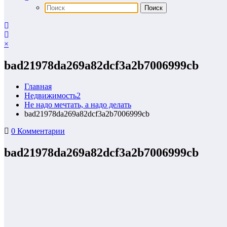
×
bad21978da269a82dcf3a2b7006999cb
Главная
Недвижимость2
Не надо мечтать, а надо делать
bad21978da269a82dcf3a2b7006999cb
0 Комментарии
bad21978da269a82dcf3a2b7006999cb