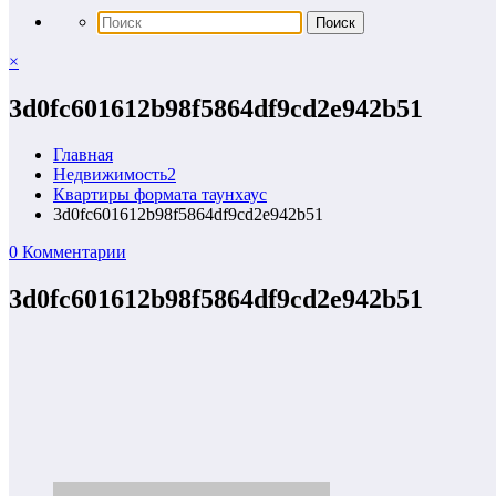
×
3d0fc601612b98f5864df9cd2e942b51
Главная
Недвижимость2
Квартиры формата таунхаус
3d0fc601612b98f5864df9cd2e942b51
0 Комментарии
3d0fc601612b98f5864df9cd2e942b51